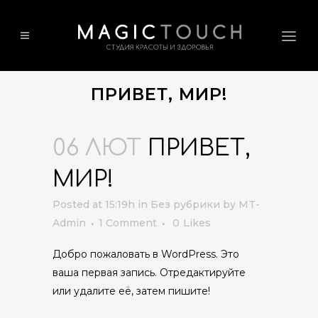
ПРИВЕТ, МИР!
06 ЛЮТ
ПРИВЕТ,
МИР!
Posted at 15:19h
in
Без рубрики
by
MT-
Admin
1 Comment
0
Likes
Добро пожаловать в WordPress. Это
ваша первая запись. Отредактируйте
или удалите её, затем пишите!